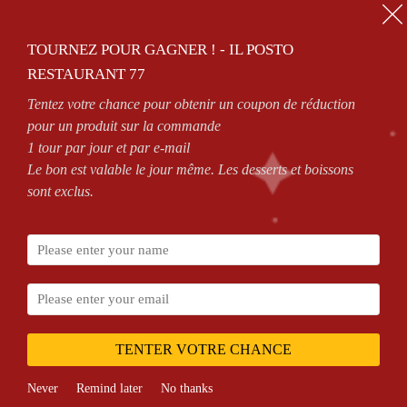
01.64.63.26.26
TOURNEZ POUR GAGNER ! - IL POSTO
0
RESTAURANT 77
Tentez votre chance pour obtenir un coupon de réduction
ZONES DE LIVRAISON
VOIR CONDITIONS
pour un produit sur la commande
1 tour par jour et par e-mail
Le bon est valable le jour même. Les desserts et boissons
sont exclus.
Accueil
Shop
Pizza Milano
TENTER VOTRE CHANCE
Never
Remind later
No thanks