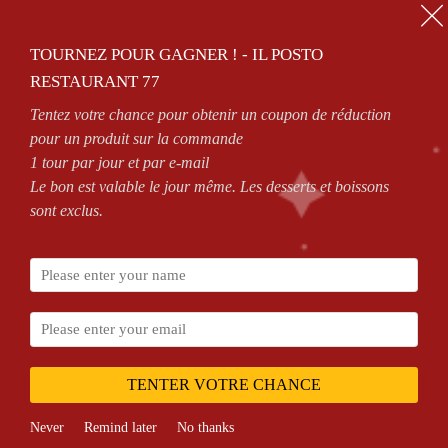
01.64.63.26.26
TOURNEZ POUR GAGNER ! - IL POSTO
0
RESTAURANT 77
Tentez votre chance pour obtenir un coupon de réduction
ZONES DE LIVRAISON
VOIR CONDITIONS
pour un produit sur la commande
1 tour par jour et par e-mail
Le bon est valable le jour même. Les desserts et boissons
sont exclus.
Accueil
Shop
Pizza Calzone Viande
hanche
TENTER VOTRE CHANCE
Never
Remind later
No thanks