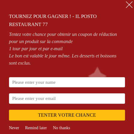
01.64.63.26.26
TOURNEZ POUR GAGNER ! - IL POSTO
0
RESTAURANT 77
Tentez votre chance pour obtenir un coupon de réduction
ZONES DE LIVRAISON
VOIR CONDITIONS
pour un produit sur la commande
1 tour par jour et par e-mail
Le bon est valable le jour même. Les desserts et boissons
sont exclus.
Accueil
Shop
PÂTES
TENTER VOTRE CHANCE
Never
Remind later
No thanks