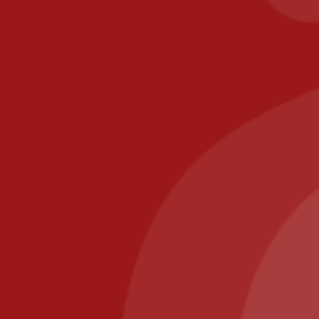
Contact
commande@il-posto-restaurant.fr
E-mail :
PIZZA IL POSTO, 58 RUE DE PARIS 77700 BAILLY
ROMAINVILLIERS
Appelez-nous au : 01.64.63.26.26
Il Posto Pizza
2025
Recommended