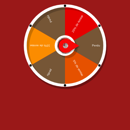
PÂTES
PÂTES
Pasta Al Polo
Arrabiata
10,90
€
10,90
€