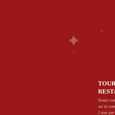
1.64.63.26.26
58 Rue De Paris - 77700 Bailly Romainvilliers
NOS PIZZAS
SANDWICH’S
PÂTES
SALAD
FRIED CHICKEN
BOISSONS
DESSERT
CONTA
ZONES DE LIVRAISON
VOIR CONDITIONS
Accueil
Shop
SANDWICH'S
MENU ENFANT
TOUR
REST
Tentez vot
sur la co
1 tour par