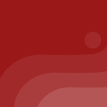
les
ison
risé
ppelez-nous au : 01.64.63.26.26