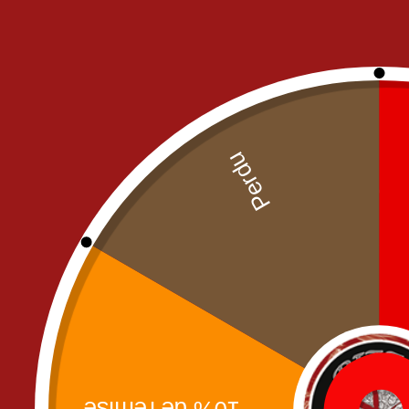
FRIED CHICKEN
NOS PIZZAS
NOS MENUS PIZZA
PIZZAS CREME FRAICHE
PIZZAS SAUCE TOMATE
PÂTES
MENU
SALADES
SANDWICH'S
BURGERS
MENU ENFANT
PANINIS
SANDWICHS
TACOS
TEXT MEX