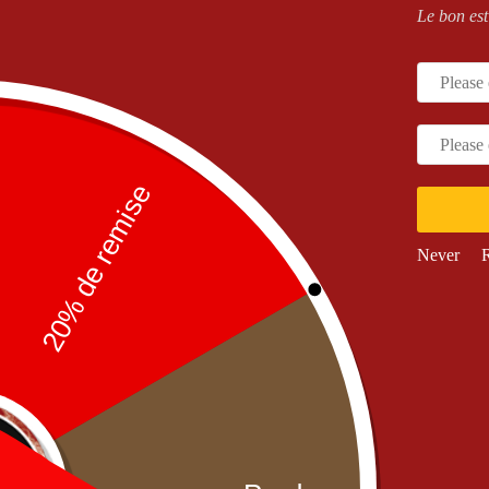
Le bon est
 ENFANT
,
SANDWICH'S
Menu Kids
Never
R
9,90
€