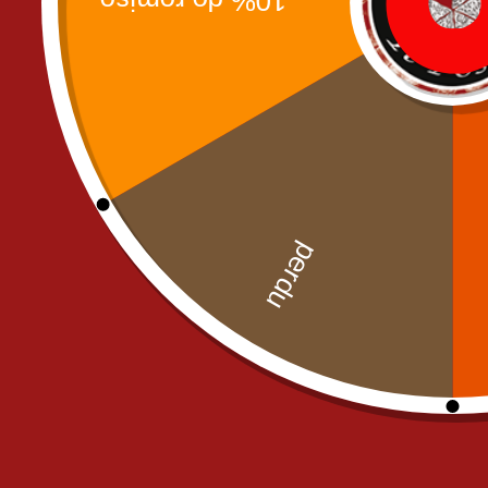
Uncategorized
commande@il-posto-restaurant.
E-mail :