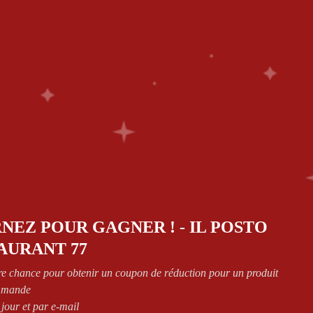
ES
0
CT
Retourner à la page précédente
NEZ POUR GAGNER ! - IL POSTO
AURANT 77
Show
re chance pour obtenir un coupon de réduction pour un produit
mmande
 jour et par e-mail