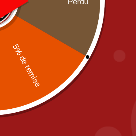
Partenaires
Mentions léga
CGV
Zones de livra
Paiement sécu
Contact
fr
PIZZA IL POSTO, 58 RUE DE PARIS 77700
A