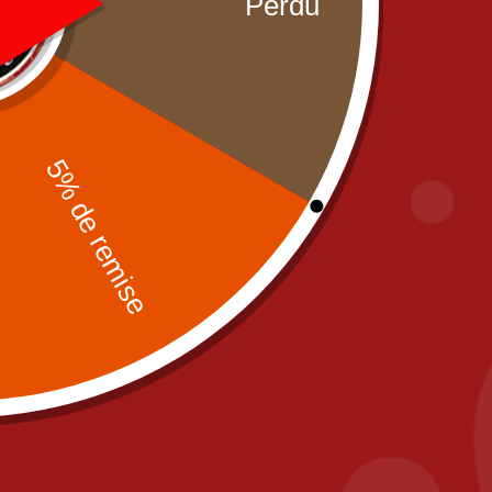
Partenaires
Mentions léga
CGV
Zones de livra
Paiement sécu
Contact
fr
PIZZA IL POSTO, 58 RUE DE PARIS 77700
A