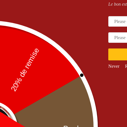
Le bon est
NO PRODUCTS WERE 
Check your spelling or search again with 
RETOUR À LA BOUTIQUE
Never
R