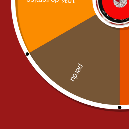
Uncategorized
commande@il-posto-restaurant.
E-mail :