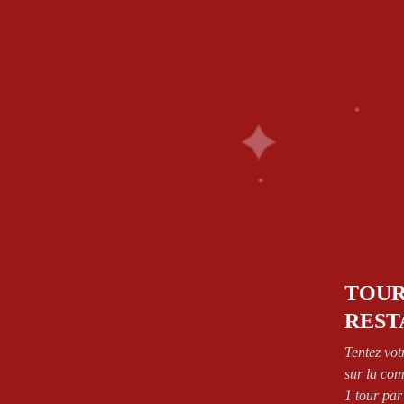
1.64.63.26.26
58 Rue De Paris - 77700 Bailly Romainvilliers
NOS PIZZAS
SANDWICH’S
PÂTES
SALAD
FRIED CHICKEN
BOISSONS
DESSERT
CONTA
ZONES DE LIVRAISON
VOIR CONDITIONS
Accueil
Shop
Uncategorized
TOUR
REST
Tentez vot
sur la co
1 tour par