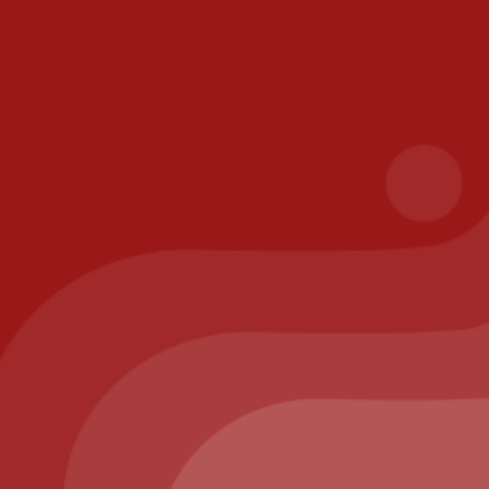
les
ison
risé
ppelez-nous au : 01.64.63.26.26