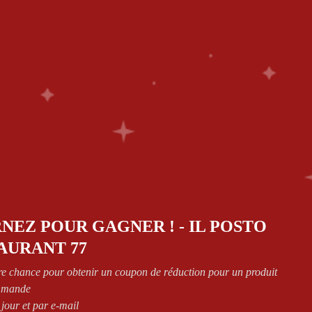
ES
0
CT
Retourner à la page précédente
NEZ POUR GAGNER ! - IL POSTO
AURANT 77
re chance pour obtenir un coupon de réduction pour un produit
mmande
 jour et par e-mail