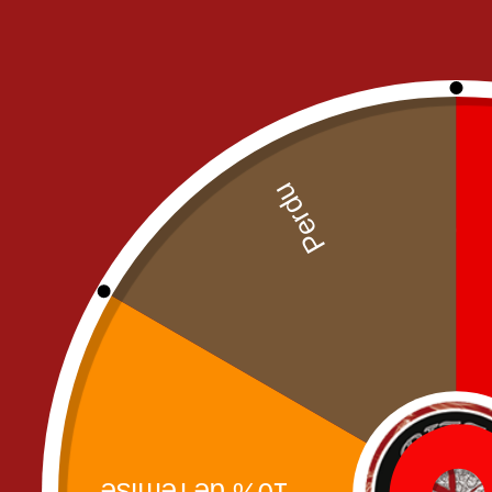
FRIED CHICKEN
NOS PIZZAS
NOS MENUS PIZZA
PIZZAS CREME FRAICHE
PIZZAS SAUCE TOMATE
PÂTES
SALADES
SANDWICH'S
BURGERS
MENU ENFANT
PANINIS
SANDWICHS
TACOS
TEXT MEX