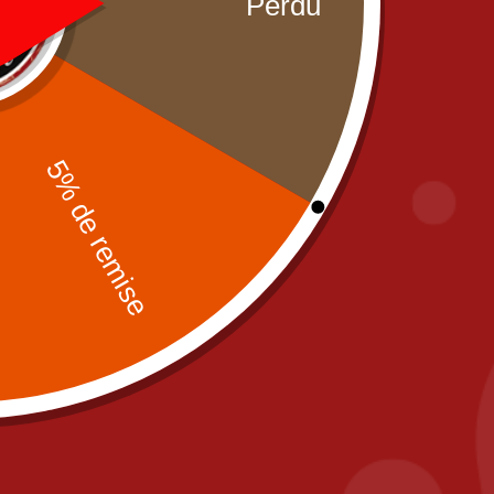
Partenaires
Mentions léga
CGV
Zones de livra
Paiement sécu
Contact
fr
PIZZA IL POSTO, 58 RUE DE PARIS 77700
A