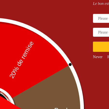
Le bon est
PIZZAS
,
PIZZAS SAUCE
Junior
,
NOS PIZZAS
,
PIZZAS
TOMATE
,
Senior
SAUCE TOMATE
lzone Thon Senior
Calzone Thon Junior
Never
R
13,90
€
9,90
€