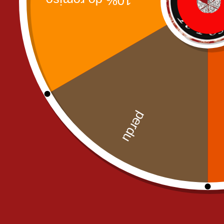
Uncategorized
commande@il-posto-restaurant.
E-mail :