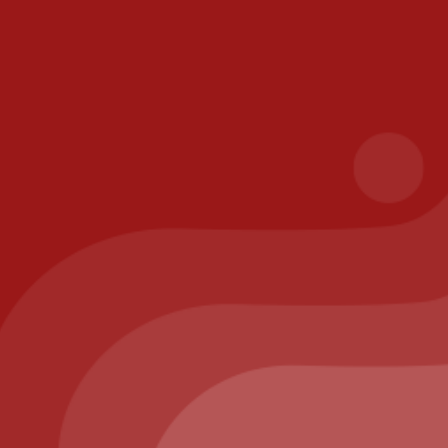
les
ison
risé
ppelez-nous au : 01.64.63.26.26