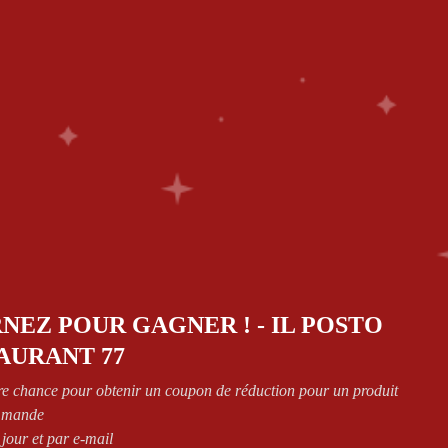
ES
0
CT
Retourner à la page précédente
NEZ POUR GAGNER ! - IL POSTO
AURANT 77
Show
re chance pour obtenir un coupon de réduction pour un produit
mmande
 jour et par e-mail