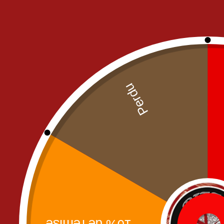
FRIED CHICKEN
NOS PIZZAS
NOS MENUS PIZZA
PIZZAS CREME FRAICHE
PIZZAS SAUCE TOMATE
NOS 
PÂTES
SALADES
Ca
SANDWICH'S
BURGERS
MENU ENFANT
PANINIS
SANDWICHS
TACOS
TEXT MEX