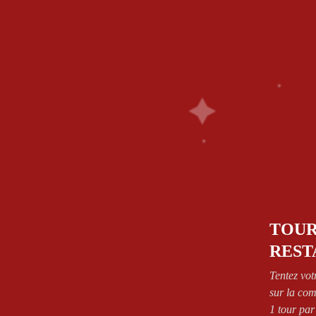
1.64.63.26.26
58 Rue De Paris - 77700 Bailly Romainvilliers
NOS PIZZAS
SANDWICH’S
PÂTES
SALAD
FRIED CHICKEN
BOISSONS
DESSERT
CONTA
ZONES DE LIVRAISON
VOIR CONDITIONS
Accueil
Shop
Produits identifiés “pizza calzone thon”
TOUR
REST
Tentez vot
sur la co
1 tour par