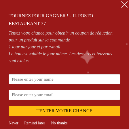
01.64.63.26.26
TOURNEZ POUR GAGNER ! - IL POSTO
0
RESTAURANT 77
Tentez votre chance pour obtenir un coupon de réduction
ZONES DE LIVRAISON
VOIR CONDITIONS
pour un produit sur la commande
1 tour par jour et par e-mail
Le bon est valable le jour même. Les desserts et boissons
sont exclus.
Accueil
Shop
Produits identifiés “Pizza
Capione”
TENTER VOTRE CHANCE
Never
Remind later
No thanks