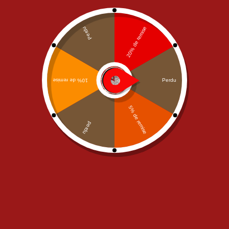
Mega
,
NOS PIZZAS
,
PIZZAS
NOS PIZZAS
,
PIZZAS SAUCE
SAUCE TOMATE
TOMATE
,
Senior
Pizza Campione Mega
Pizza Campione Senior
19,90
€
13,90
€