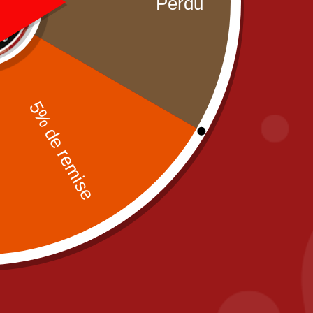
Partenaires
Mentions léga
CGV
Zones de livra
Paiement sécu
Contact
fr
PIZZA IL POSTO, 58 RUE DE PARIS 77700
A