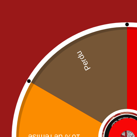
FRIED CHICKEN
NOS PIZZAS
NOS MENUS PIZZA
PIZZAS CREME FRAICHE
PIZZAS SAUCE TOMATE
Meg
PÂTES
SALADES
Pi
SANDWICH'S
BURGERS
MENU ENFANT
PANINIS
SANDWICHS
TACOS
TEXT MEX