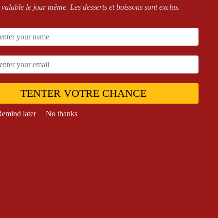
 valable le jour même. Les desserts et boissons sont exclus.
OS PIZZAS
,
PIZZAS
TENTER VOTRE CHANCE
UCE TOMATE
Orientale Junior
emind later
No thanks
9,90
€