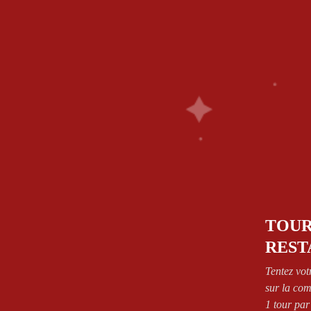
1.64.63.26.26
58 Rue De Paris - 77700 Bailly Romainvilliers
NOS PIZZAS
SANDWICH’S
PÂTES
SALAD
FRIED CHICKEN
BOISSONS
DESSERT
CONTA
ZONES DE LIVRAISON
VOIR CONDITIONS
Accueil
Shop
Produits identifiés “pizza orientale”
TOUR
REST
Tentez vot
sur la co
1 tour par