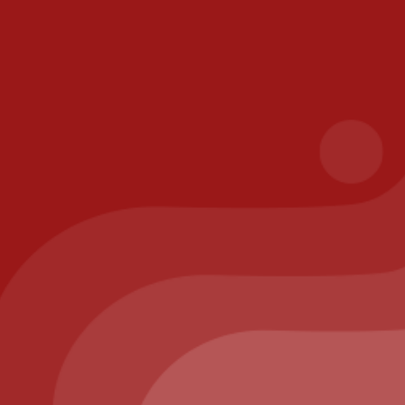
les
ison
risé
ppelez-nous au : 01.64.63.26.26