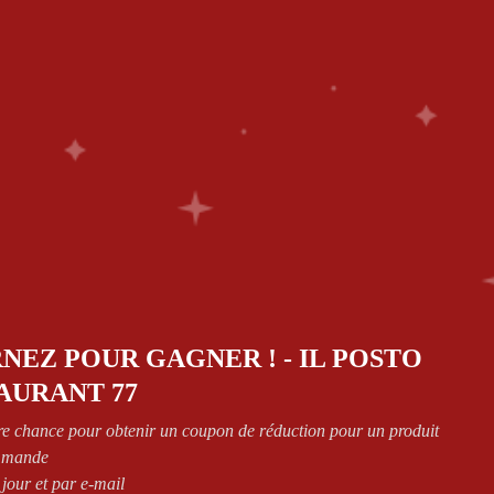
ES
0
CT
Retourner à la page précédente
NEZ POUR GAGNER ! - IL POSTO
AURANT 77
Show
re chance pour obtenir un coupon de réduction pour un produit
mmande
 jour et par e-mail