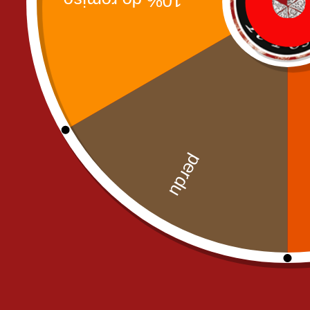
Uncategorized
commande@il-posto-restaurant.
E-mail :