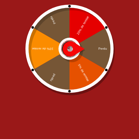
Mega
,
NOS PIZZAS
,
PIZZAS
NOS PIZZAS
,
PIZZAS SAUCE
SAUCE TOMATE
TOMATE
,
Senior
Pizza Texas Mega
Pizza Texas Senior
22,00
€
15,00
€