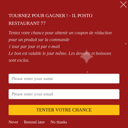
01.64.63.26.26
TOURNEZ POUR GAGNER ! - IL POSTO
0
RESTAURANT 77
Tentez votre chance pour obtenir un coupon de réduction
ZONES DE LIVRAISON
VOIR CONDITIONS
pour un produit sur la commande
1 tour par jour et par e-mail
Le bon est valable le jour même. Les desserts et boissons
sont exclus.
Accueil
Shop
Produits identifiés “pizza
texas”
TENTER VOTRE CHANCE
Never
Remind later
No thanks