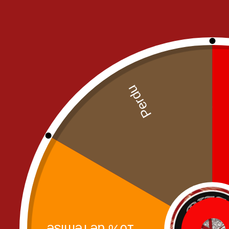
FRIED CHICKEN
NOS PIZZAS
NOS MENUS PIZZA
PIZZAS CREME FRAICHE
PIZZAS SAUCE TOMATE
SAN
PÂTES
S
SALADES
SANDWICH'S
BURGERS
MENU ENFANT
PANINIS
SANDWICHS
TACOS
TEXT MEX