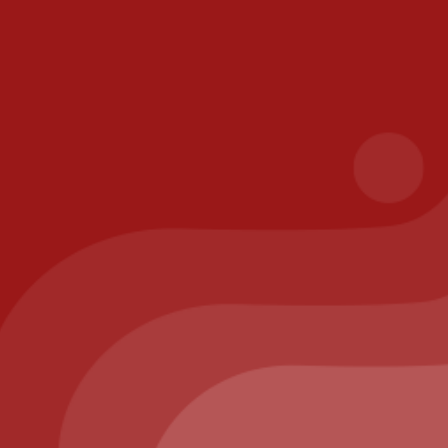
les
ison
risé
ppelez-nous au : 01.64.63.26.26