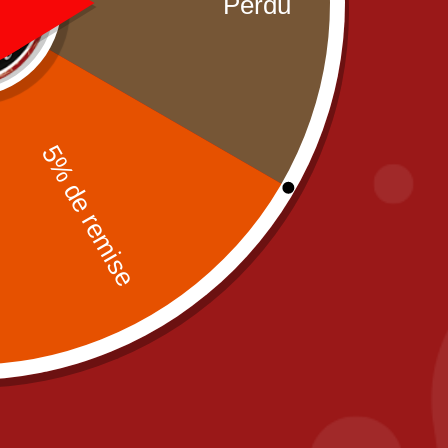
Partenaires
Mentions léga
CGV
Zones de livra
Paiement sécu
Contact
fr
PIZZA IL POSTO, 58 RUE DE PARIS 77700
A