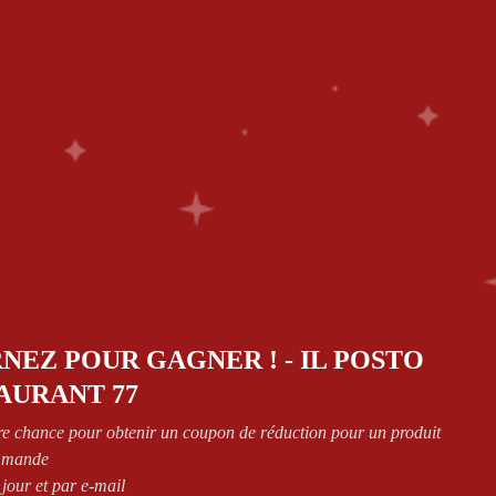
ES
0
CT
Retourner à la page précédente
NEZ POUR GAGNER ! - IL POSTO
AURANT 77
Show
re chance pour obtenir un coupon de réduction pour un produit
mmande
 jour et par e-mail