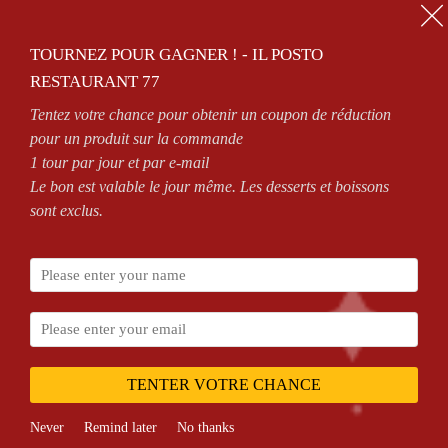
01.64.63.26.26
TOURNEZ POUR GAGNER ! - IL POSTO
0
RESTAURANT 77
Tentez votre chance pour obtenir un coupon de réduction
OUVERT 7/7 DE 11H À 14H30 ET DE 18H À MINUIT
pour un produit sur la commande
1 tour par jour et par e-mail
Le bon est valable le jour même. Les desserts et boissons
sont exclus.
Accueil
SANDWICH'S
BURGERS
TENTER VOTRE CHANCE
Never
Remind later
No thanks