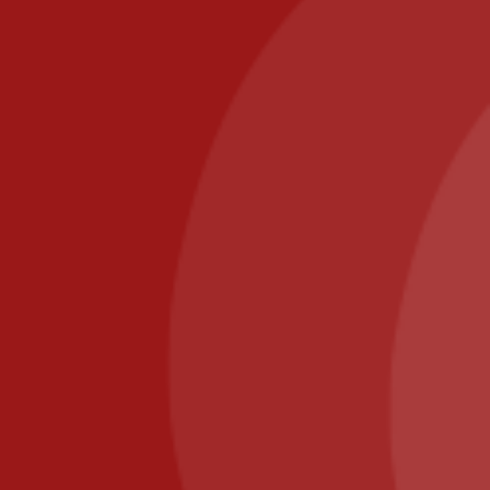
ROMAINVILLIERS
Appelez-nous au : 01.64.63.26.26
Il Posto Pizza
2025
Recommended
Restaurant Guru
Nous utilisons des cookies pour vous garantir la meilleure
expérience sur notre site web. Si vous continuez à utiliser
Copyright © 2020 -2025 IL POSTO. création
Agence
ce site, nous supposerons que vous en êtes satisfait.
cmultimedia.com
OK