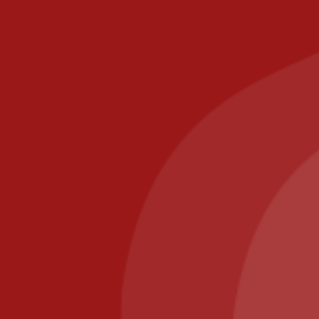
commande@il-posto-restaurant.fr
E-mail :
PIZZA IL POSTO, 58 RUE DE PARIS 77700 BAILLY
ROMAINVILLIERS
Appelez-nous au : 01.64.63.26.26
Il Posto Pizza
2025
Recommended
Restaurant Guru
Nous utilisons des cookies pour vous garantir la meilleure