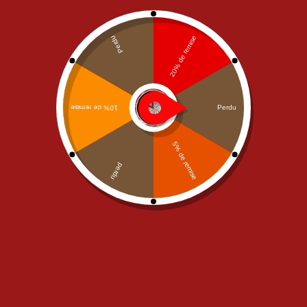
Tiramisu
4,50
€
Tiramisu
Parfum au choix