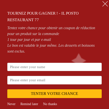
01.64.63.26.26
TOURNEZ POUR GAGNER ! - IL POSTO
0
RESTAURANT 77
Tentez votre chance pour obtenir un coupon de réduction
ZONES DE LIVRAISON
VOIR CONDITIONS
pour un produit sur la commande
1 tour par jour et par e-mail
Le bon est valable le jour même. Les desserts et boissons
sont exclus.
Accueil
DESSERT
TENTER VOTRE CHANCE
Never
Remind later
No thanks