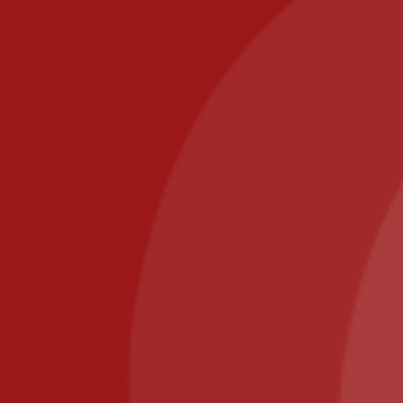
commande@il-posto-restaurant.fr
E-mail :
PIZZA IL POSTO, 58 RUE DE PARIS 77700 BAILLY
ROMAINVILLIERS
Appelez-nous au : 01.64.63.26.26
Il Posto Pizza
2025
Recommended
Restaurant Guru