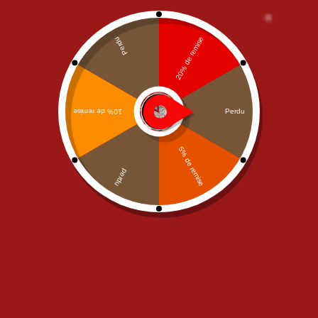
Junior
,
NOS PIZZAS
,
PIZZAS
Junior
,
NOS PIZZAS
,
PIZZAS
SAUCE TOMATE
SAUCE TOMATE
Pizza Orientale Junior
Pizza Vegetarienne Junior
9,90
€
9,90
€