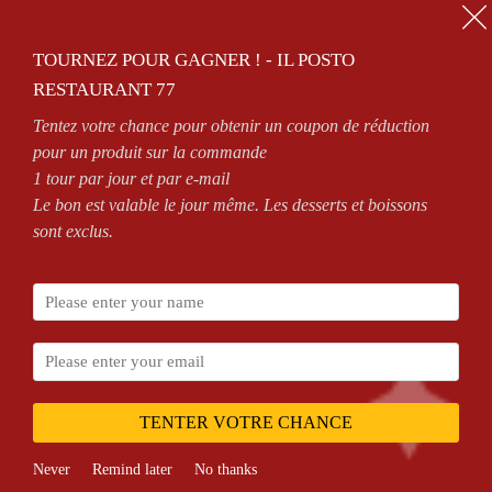
01.64.63.26.26
TOURNEZ POUR GAGNER ! - IL POSTO
0
RESTAURANT 77
Tentez votre chance pour obtenir un coupon de réduction
NS
OUVERT 7/7 DE 11H À 14H30 ET DE 18H À MINU
pour un produit sur la commande
1 tour par jour et par e-mail
Le bon est valable le jour même. Les desserts et boissons
sont exclus.
Accueil
Shop
Viande Hachée
Page 5
TENTER VOTRE CHANCE
Never
Remind later
No thanks