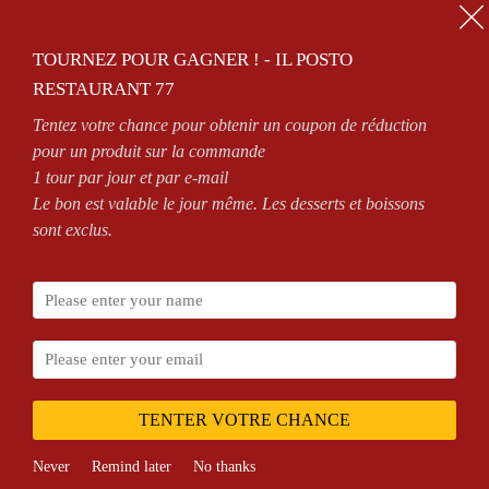
01.64.63.26.26
TOURNEZ POUR GAGNER ! - IL POSTO
0
RESTAURANT 77
Tentez votre chance pour obtenir un coupon de réduction
OUVERT 7/7 DE 11H À 14H30 ET DE 18H À MINUIT
pour un produit sur la commande
1 tour par jour et par e-mail
Le bon est valable le jour même. Les desserts et boissons
sont exclus.
Accueil
Shop
Viande Hachée
TENTER VOTRE CHANCE
Never
Remind later
No thanks