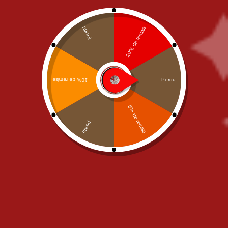
Junior
,
NOS PIZZAS
,
PIZZAS
NOS PIZZAS
,
PIZZAS CREME
CREME FRAICHE
FRAICHE
,
Senior
Pizza Rosso Bianco Junior
Pizza Rosso Bianco Senior
11,00
€
15,00
€