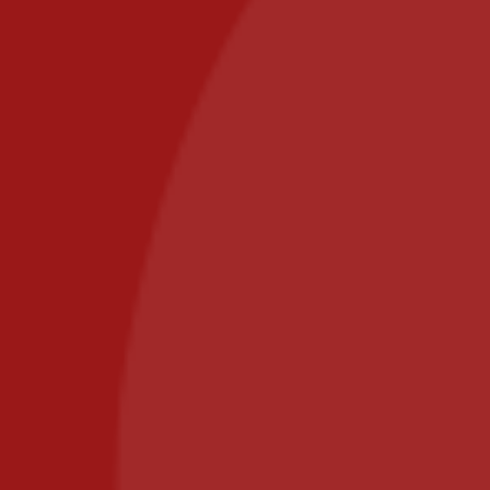
Zones de livraison
Paiement sécurisé
Contact
commande@il-posto-restaurant.fr
E-mail :
PIZZA IL POSTO, 58 RUE DE PARIS 77700 BAILLY
ROMAINVILLIERS
Appelez-nous au : 01.64.63.26.26
Il Posto Pizza
2025
Recommended