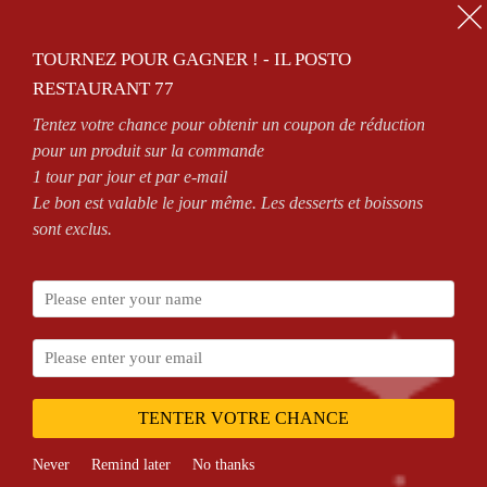
01.64.63.26.26
TOURNEZ POUR GAGNER ! - IL POSTO
0
RESTAURANT 77
Tentez votre chance pour obtenir un coupon de réduction
OUVERT 7/7 DE 11H À 14H30 ET DE 18H À MINUIT
pour un produit sur la commande
1 tour par jour et par e-mail
Le bon est valable le jour même. Les desserts et boissons
sont exclus.
Accueil
NOS PIZZAS
PIZZAS SAUCE TOMATE
Senior
TENTER VOTRE CHANCE
Never
Remind later
No thanks