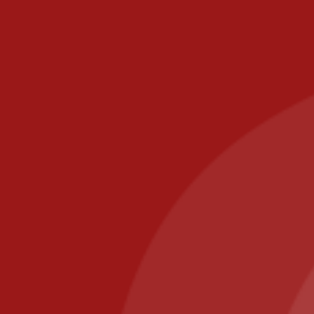
Partenaires
Mentions légales
CGV
Zones de livraison
Paiement sécurisé
Contact
commande@il-posto-restaurant.fr
E-mail :
PIZZA IL POSTO, 58 RUE DE PARIS 77700 BAILLY
ROMAINVILLIERS
Appelez-nous au : 01.64.63.26.26
Il Posto Pizza
2025