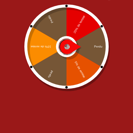
Pizza Burratina Senior
15,00
€
Pizza Tomate jambon Roquette, burrata, tomate cerise,
pesto
Retirer La Base
vous pouvez retirer la sauce tomate (aucune reduction sera appliqué sur