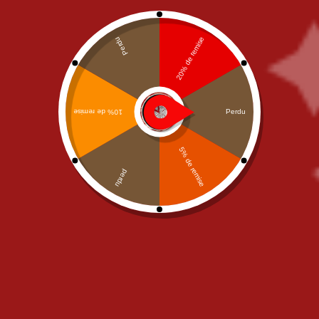
SALADES
Junior
,
NOS PIZZAS
,
PIZZAS
Salade Burratina
CREME FRAICHE
Pizza Rosso Bianco Junior
11,90
€
11,00
€