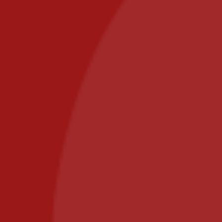
CGV
Zones de livraison
Paiement sécurisé
Contact
commande@il-posto-restaurant.fr
E-mail :
PIZZA IL POSTO, 58 RUE DE PARIS 77700 BAILLY
ROMAINVILLIERS
Appelez-nous au : 01.64.63.26.26
Il Posto Pizza
2025
Recommended