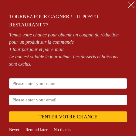
01.64.63.26.26
TOURNEZ POUR GAGNER ! - IL POSTO
0
RESTAURANT 77
Tentez votre chance pour obtenir un coupon de réduction
OUVERT 7/7 DE 11H À 14H30 ET DE 18H À MINUIT
pour un produit sur la commande
1 tour par jour et par e-mail
Le bon est valable le jour même. Les desserts et boissons
sont exclus.
Accueil
Shop
Produits identifiés “Magny le
Hongre”
TENTER VOTRE CHANCE
Never
Remind later
No thanks