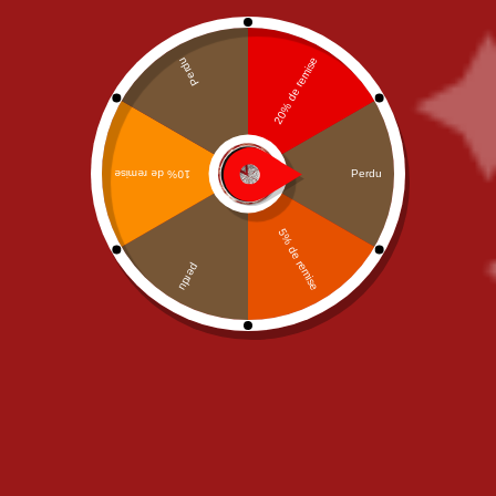
SALADS
Junior
,
OUR PIZZAS
,
PIZZAS
Salade Burratina
CREME FRAICHE
Pizza Rosso Bianco Junior
11,90
€
11,00
€