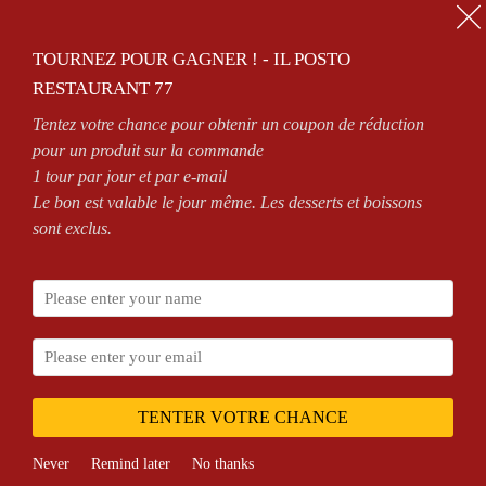
01.64.63.26.26
TOURNEZ POUR GAGNER ! - IL POSTO
0
RESTAURANT 77
Tentez votre chance pour obtenir un coupon de réduction
OPEN 7/7 FROM 11AM TO 2.30PM AND FROM 6PM TO MIDNIGHT
pour un produit sur la commande
1 tour par jour et par e-mail
Le bon est valable le jour même. Les desserts et boissons
sont exclus.
Home
Shop
Products identified as
"Magny le Hongre
TENTER VOTRE CHANCE
Never
Remind later
No thanks