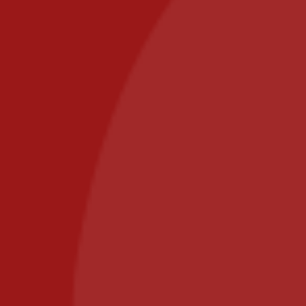
GTC
Delivery areas
Secure payment
Contact
commande@il-posto-restaurant.fr
E-mail:
PIZZA IL POSTO, 58 RUE DE PARIS 77700 BAILLY
ROMAINVILLIERS
Call us at: 01.64.63.26.26
Il Posto Pizza
2025
Recommended