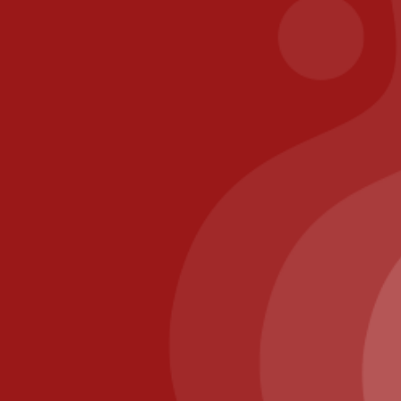
Call us at: 01.64.63.26.26
Il Posto Pizza
2025
Recommended
Restaurant Guru
Nous utilisons des cookies pour vous garantir la meilleure
expérience sur notre site web. Si vous continuez à utiliser
Copyright © 2020 -2025 IL POSTO. création
Agence
ce site, nous supposerons que vous en êtes satisfait.
cmultimedia.com
OK
Home
Menu
My Account
More