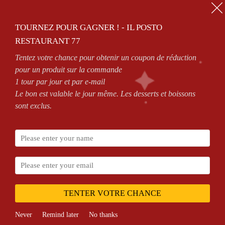
01.64.63.26.26
TOURNEZ POUR GAGNER ! - IL POSTO
0
RESTAURANT 77
Tentez votre chance pour obtenir un coupon de réduction
.30PM AND FROM 6PM TO MIDNIGHT
DELIVERY AREAS
SEE CONDITIONS
pour un produit sur la commande
1 tour par jour et par e-mail
Le bon est valable le jour même. Les desserts et boissons
sont exclus.
Partenaires
Home
TENTER VOTRE CHANCE
Never
Remind later
No thanks