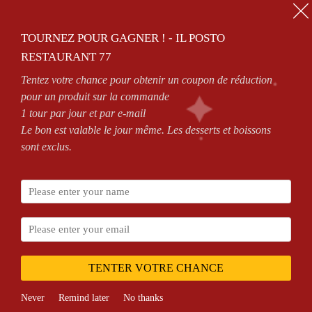
01.64.63.26.26
TOURNEZ POUR GAGNER ! - IL POSTO
0
RESTAURANT 77
Tentez votre chance pour obtenir un coupon de réduction
ZONES DE LIVRAISON
VOIR CONDITIONS
pour un produit sur la commande
1 tour par jour et par e-mail
Le bon est valable le jour même. Les desserts et boissons
sont exclus.
Print
Home
Lacus Est Neque Potenti
TENTER VOTRE CHANCE
Never
Remind later
No thanks