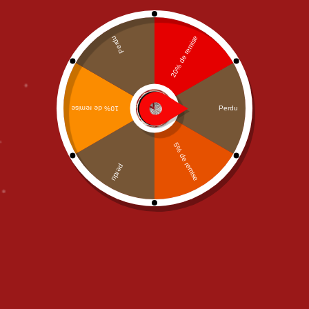
Print
,
Web-Design
Lacus est neque potenti