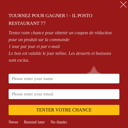
01.64.63.26.26
TOURNEZ POUR GAGNER ! - IL POSTO
0
RESTAURANT 77
Tentez votre chance pour obtenir un coupon de réduction
ZONES DE LIVRAISON
VOIR CONDITIONS
pour un produit sur la commande
1 tour par jour et par e-mail
Le bon est valable le jour même. Les desserts et boissons
sont exclus.
Dulcedinem
Home
Dulcedinem Expectabam Ima
expectabam ima
TENTER VOTRE CHANCE
Never
Remind later
No thanks