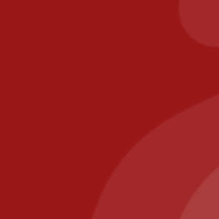
Zones de livraison
Paiement sécurisé
Contact
commande@il-posto-restaurant.fr
E-mail :
PIZZA IL POSTO, 58 RUE DE PARIS 77700 BAILLY
ROMAINVILLIERS
Appelez-nous au : 01.64.63.26.26
Il Posto Pizza
2025
Recommended