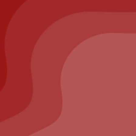
les
ison
risé
ppelez-nous au : 01.64.63.26.26