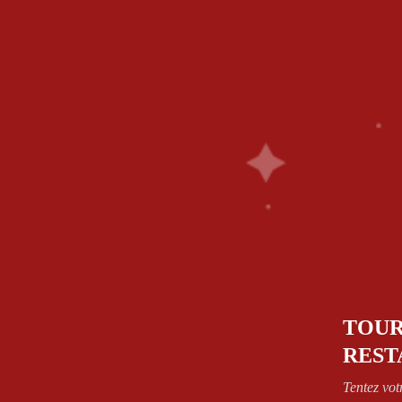
1.64.63.26.26
58 Rue De Paris - 77700 Bailly Romainvilliers
NOS PIZZAS
SANDWICH’S
PÂTES
SALAD
FRIED CHICKEN
BOISSONS
DESSERT
CONTA
ZONES DE LIVRAISON
VOIR CONDITIONS
Home
Interdum A Quam Senectus
Photography
Interdum a quam senectus
TOUR
REST
Best works for you
Tentez vot