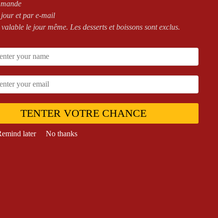
mmande
 jour et par e-mail
 valable le jour même. Les desserts et boissons sont exclus.
oject Details
uthor:
8theme Team
art Date:
11.23 am, 2 march 2015
ommunity contribution:
4.942.000 €
uration:
48 days
TENTER VOTRE CHANCE
emind later
No thanks