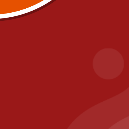
Partenaires
Mentions léga
CGV
Zones de livra
Paiement sécu
Contact
fr
PIZZA IL POSTO, 58 RUE DE PARIS 77700
A
BAILLY ROMAINVILLIERS
Il Posto Pizza
2025
Recommended