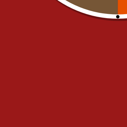
commande@il-posto-restaurant.
E-mail :