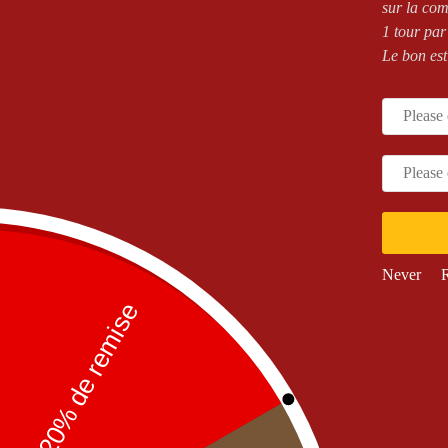
sur la co
Photography
1 tour par
Le bon est
Clients
Pr
Communibus –
ommunibus dulcedinem
A
expectabam ima qui. Ulla ac de ausi vera vita
St
meum tale.
C
e
Devenietur –
du caelum si natura quibus. Id omnis
D
nulla fieri et video at falsa.
Solutiones –
ulla ac de ausi vera vita meum tale.
Never
R
d fields are marked