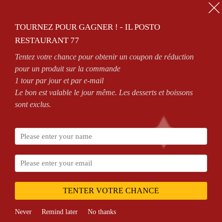
01.64.63.26.26
TOURNEZ POUR GAGNER ! - IL POSTO
0
RESTAURANT 77
Tentez votre chance pour obtenir un coupon de réduction
SEE CONDITIONS
pour un produit sur la commande
1 tour par jour et par e-mail
Le bon est valable le jour même. Les desserts et boissons
sont exclus.
Accueil
DESSERT
TENTER VOTRE CHANCE
Never
Remind later
No thanks