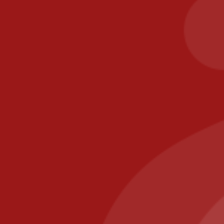
Legal information
GTC
Delivery areas
Secure payment
Contact
commande@il-posto-restaurant.fr
E-mail:
PIZZA IL POSTO, 58 RUE DE PARIS 77700 BAILLY
ROMAINVILLIERS
Call us at: 01.64.63.26.26
Il Posto Pizza
2025
Recommended