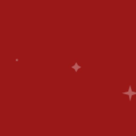
DS
0
T
PM AND FROM 6PM TO MIDNIGHT