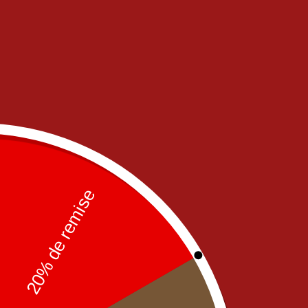
1,50
€
Kebab
(+
)
1,50
€
Merguez
(+
)
1,50
€
Nuggets
(+
)
1,50
€
Poulet mariné
(+
)
1,50
€
Tenders
(+
)
1,50
€
Steak haché
(+
)
1x
Tacos M
10,40 €
Sous-total
10,40 €
Add to basket
Wishlist
Category:
TACOS
Tag:
Tacos