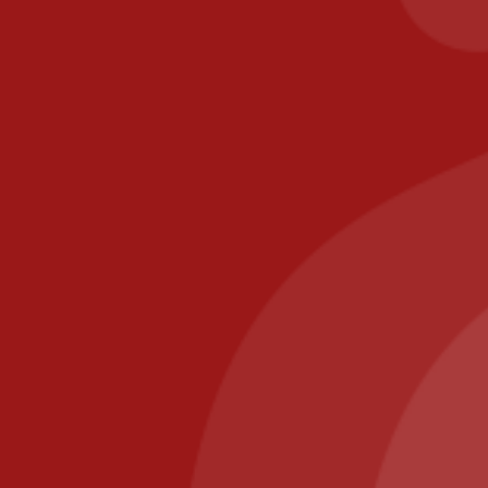
Legal informa
GTC
Delivery areas
Secure payme
Contact
fr
PIZZA IL POSTO, 58 RUE DE PARIS 77700
Ca
BAILLY ROMAINVILLIERS
Il Posto Pizza
2025
Recommended