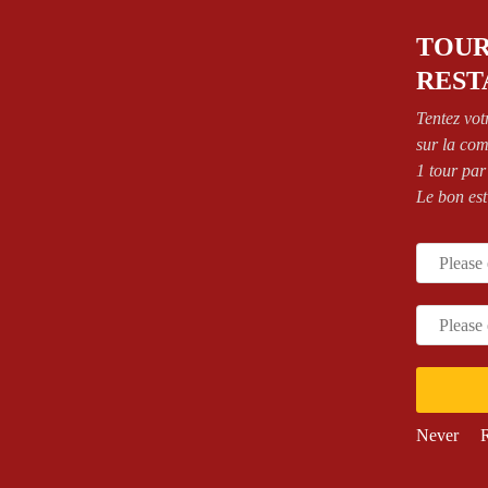
Kebab
Merguez
TOUR
Nuggets
REST
Poulet mariné
Tenders
Tentez vot
Steak haché
sur la co
Suppléments Légumes Fromages
1 tour par
1,00
€
Oignons frits
(+
)
Le bon est
1,00
€
Œuf
(+
)
1,00
€
Goat
(+
)
1,00
€
Rosti de pommes de terre
(+
)
1,00
€
Olives
(+
)
1,00
€
Reblochon
(+
)
1,00
€
Cheddar
(+
)
1,00
€
Peppers
(+
)
1,00
€
Raclette
(+
)
1,00
€
Boursin
(+
)
Supplément viandes
Never
R
1,50
€
Bacon
(+
)
1,50
€
Cordon bleu
(+
)