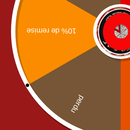
Tacos M : 1 viande + frites