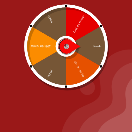
PIZZA IL POSTO, 58 RUE DE PARIS 77700 BAILLY
ROMAINVILLIERS
Call us at: 01.64.63.26.26
Il Posto Pizza
2025
Recommended
Restaurant Guru
Nous utilisons des cookies pour vous garantir la meilleure
expérience sur notre site web. Si vous continuez à utiliser