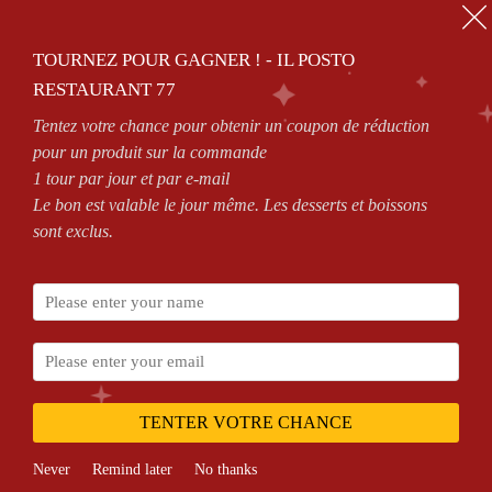
TOURNEZ POUR GAGNER ! - IL POSTO
RESTAURANT 77
Tentez votre chance pour obtenir un coupon de réduction
pour un produit sur la commande
1 tour par jour et par e-mail
Le bon est valable le jour même. Les desserts et boissons
Partenaires
sont exclus.
Legal information
GTC
Delivery areas
Secure payment
TENTER VOTRE CHANCE
Contact
Never
Remind later
No thanks
E-mail:
commande@il-posto-restaurant.fr