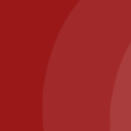
PIZZA IL POSTO, 58 RUE DE PARIS 77700 BAILLY
ROMAINVILLIERS
Appelez-nous au : 01.64.63.26.26
Il Posto Pizza
2025
Recommended
Restaurant Guru
Nous utilisons des cookies pour vous garantir la meilleure
expérience sur notre site web. Si vous continuez à utiliser