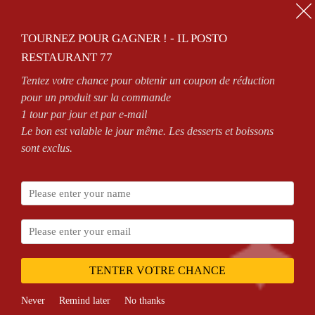
01.64.63.26.26
TOURNEZ POUR GAGNER ! - IL POSTO
0
RESTAURANT 77
Tentez votre chance pour obtenir un coupon de réduction
OUVERT 7/7 DE 11H À 14H30 ET DE 18H À MINUIT
pour un produit sur la commande
1 tour par jour et par e-mail
Le bon est valable le jour même. Les desserts et boissons
sont exclus.
Accueil
NOS PIZZAS
PIZZAS SAUCE TOMATE
Senior
TENTER VOTRE CHANCE
Never
Remind later
No thanks