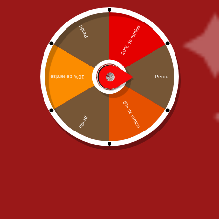
Junior
,
OUR PIZZAS
,
PIZZAS
OUR PIZZAS
,
PIZZAS CREME
CREME FRAICHE
FRAICHE
,
Senior
Pizza Rosso Bianco Junior
Pizza Rosso Bianco Senior
11,00
€
15,00
€