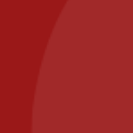
Delivery areas
Secure payment
Contact
commande@il-posto-restaurant.fr
E-mail:
PIZZA IL POSTO, 58 RUE DE PARIS 77700 BAILLY
ROMAINVILLIERS
Call us at: 01.64.63.26.26
Il Posto Pizza
2025
Recommended