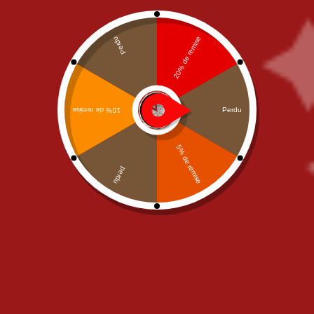
Junior
,
OUR PIZZAS
,
PIZZAS
OUR PIZZAS
,
PIZZAS CREME
CREME FRAICHE
FRAICHE
,
Senior
Pizza Rosso Bianco Junior
Pizza Rosso Bianco Senior
11,00
€
15,00
€