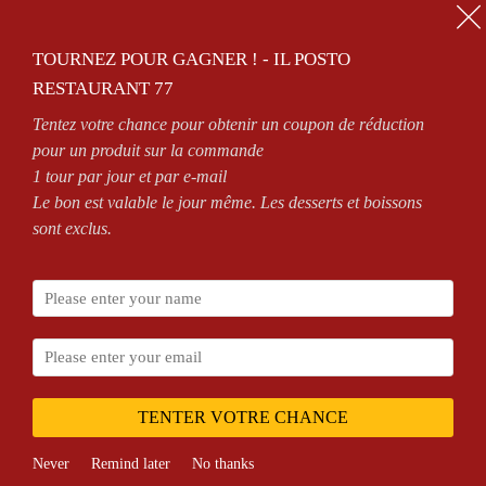
01.64.63.26.26
TOURNEZ POUR GAGNER ! - IL POSTO
0
RESTAURANT 77
Tentez votre chance pour obtenir un coupon de réduction
OPEN 7/7 FROM 11AM TO 2.30PM AND FROM 6PM TO MIDNIGHT
pour un produit sur la commande
1 tour par jour et par e-mail
Le bon est valable le jour même. Les desserts et boissons
sont exclus.
Home
Shop
Capers
TENTER VOTRE CHANCE
Never
Remind later
No thanks