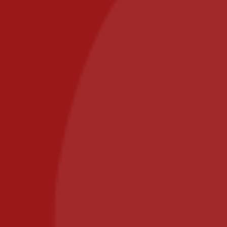
Delivery areas
Secure payment
Contact
commande@il-posto-restaurant.fr
E-mail:
PIZZA IL POSTO, 58 RUE DE PARIS 77700 BAILLY
ROMAINVILLIERS
Call us at: 01.64.63.26.26
Il Posto Pizza
2025
Recommended