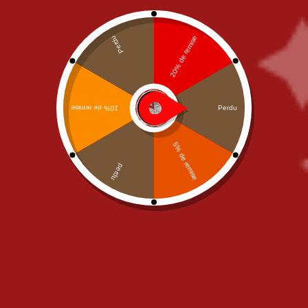
Junior
,
OUR PIZZAS
,
PIZZAS
OUR PIZZAS
,
PIZZAS CREME
CREME FRAICHE
FRAICHE
,
Senior
Pizza Rosso Bianco Junior
Pizza Rosso Bianco Senior
11,00
€
15,00
€