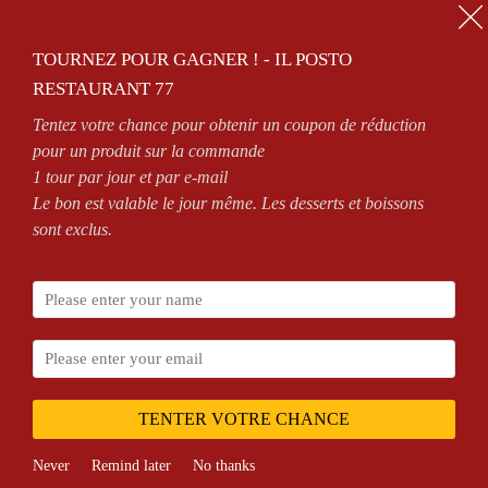
01.64.63.26.26
TOURNEZ POUR GAGNER ! - IL POSTO
0
RESTAURANT 77
Tentez votre chance pour obtenir un coupon de réduction
OPEN 7/7 FROM 11AM TO 2.30PM AND FROM 6PM TO MIDNIGHT
pour un produit sur la commande
1 tour par jour et par e-mail
Le bon est valable le jour même. Les desserts et boissons
sont exclus.
Home
Shop
Brie
TENTER VOTRE CHANCE
Never
Remind later
No thanks