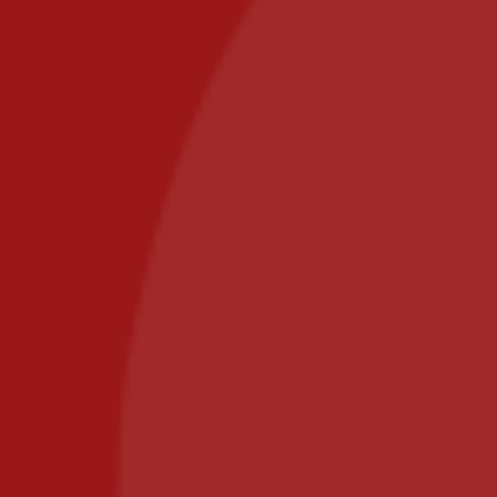
Delivery areas
Secure payment
Contact
commande@il-posto-restaurant.fr
E-mail:
PIZZA IL POSTO, 58 RUE DE PARIS 77700 BAILLY
ROMAINVILLIERS
Call us at: 01.64.63.26.26
Il Posto Pizza
2025
Recommended