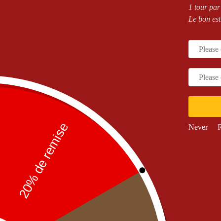
1 tour par
Le bon est
a
,
OUR PIZZAS
,
PIZZAS
Junior
,
OUR PIZZAS
,
PIZZAS
OUR PIZ
SAUCE TOMATO
SAUCE TOMATO
TO
zza Burratina Mega
Pizza Burratina Junior
Pizza 
22,00
€
11,00
€
Never
R