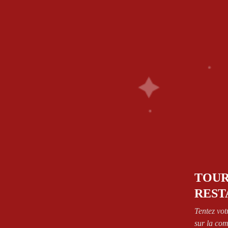
6
58 Rue De Paris - 77700 Bailly Romainvilliers
OUR PIZZAS
SANDWICH'S
PASTA
SALA
FRIED CHICKEN
DRINKS
DESSERT
CONTAC
DELIVERY AREAS
SEE CONDITIONS
Home
Shop
Products identified as "4 cheeses
TOUR
REST
Tentez vot
sur la co