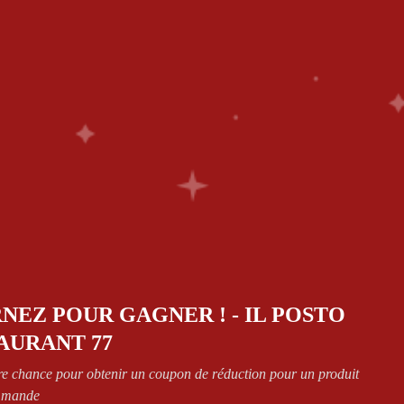
DS
0
T
Back to the previous page
NEZ POUR GAGNER ! - IL POSTO
Show
AURANT 77
re chance pour obtenir un coupon de réduction pour un produit
mmande