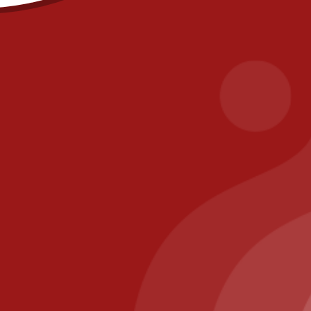
GTC
Delivery areas
Secure payme
Contact
fr
PIZZA IL POSTO, 58 RUE DE PARIS 77700
Ca
BAILLY ROMAINVILLIERS
Il Posto Pizza
2025
Recommended
Restaurant Guru