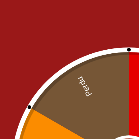
FRIED CHICKEN
OUR PIZZAS
OUR PIZZA MENUS
FRESH CREAM PIZZAS
PIZZAS WITH TOMATO SAUCE
Meg
PASTA
SALADS
Pi
SANDWICH'S
BURGERS
MENU ENFANT
PANINIS
SANDWICHS
TACOS
TEXT MEX