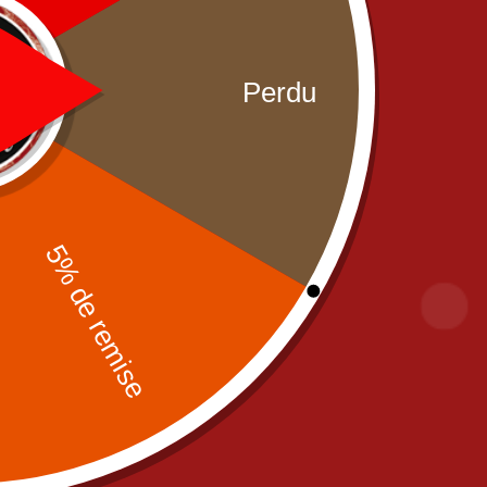
PIZZAS
,
PIZZAS SAUCE
Junior
,
OUR PIZZAS
,
PIZZAS
PANIN
4-C
TOMATO
,
Senior
SAUCE TOMATO
a 4 Fromages Senior
Pizza 4 Fromages Junior
13,90
€
9,90
€
Partenaires
Legal informa