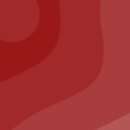
tion
nt