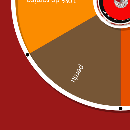
P
Meg
M