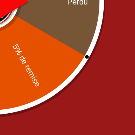
izza Kebab Mega
Pizza Raclette Mega
Pizz
19,90
€
19,90
€
a
,
OUR PIZZAS
,
PIZZAS
Mega
,
OUR PIZZAS
,
PIZZAS
Mega
,
OU
CREME FRAICHE
CREME FRAICHE
CRE
ega Indian Pizza
Pizza Fermiere Mega
Pizza
19,90
€
19,90
€