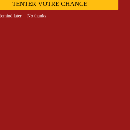
TENTER VOTRE CHANCE
emind later
No thanks
UR PIZZAS
,
PIZZAS
Mega
,
OUR PIZZAS
,
PIZZAS
ME FRAICHE
SAUCE TOMATO
a Bacon Junior
Pizza Burratina Mega
11,00
€
22,00
€