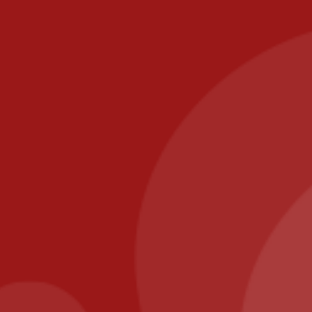
R PIZZAS
,
PIZZAS
OUR PIZZAS
,
PIZZAS CREME
ME FRAICHE
FRAICHE
,
Senior
Savoyarde Mega
Pizza Chevre Miel Senior
19,90
€
13,90
€