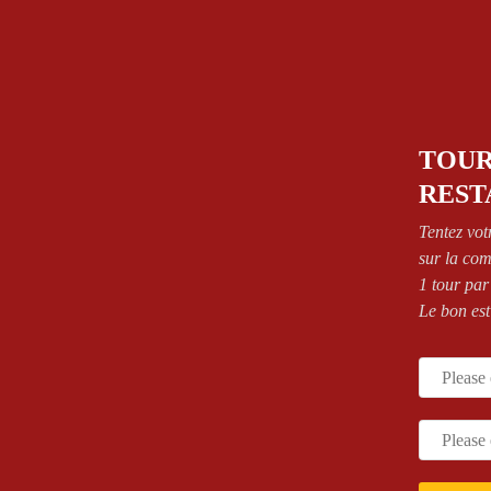
TOUR
SALADS
Junior
,
OUR PIZZAS
,
PIZZAS
OUR PIZ
REST
Salade Burratina
CREME FRAICHE
FR
Pizza Rosso Bianco Junior
Pizza Ro
Tentez vot
11,90
€
sur la co
11,00
€
1 tour par
Le bon est