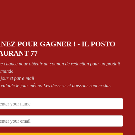
NEZ POUR GAGNER ! - IL POSTO
ZAS
,
PIZZAS CREME
Mega
,
OUR PIZZAS
,
PIZZAS
AURANT 77
AICHE
,
Senior
CREME FRAICHE
sso Bianco Senior
Pizza Rosso Bianco Mega
re chance pour obtenir un coupon de réduction pour un produit
mmande
15,00
€
22,00
€
 jour et par e-mail
 valable le jour même. Les desserts et boissons sont exclus.