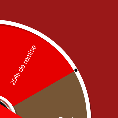
r
,
OUR PIZZAS
,
PIZZAS
OUR PIZZAS
,
PIZZAS SAUCE
Junior
,
O
SAUCE TOMATO
TOMATO
,
Senior
SA
za Burratina Junior
Pizza Burratina Senior
Pizza M
11,00
€
15,00
€
a
,
OUR PIZZAS
,
PIZZAS
Mega
,
OUR PIZZAS
,
PIZZAS
Mega
,
OU
CREME FRAICHE
CREME FRAICHE
CRE