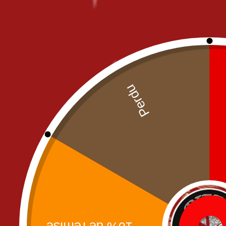
Junio
Piz
Meg