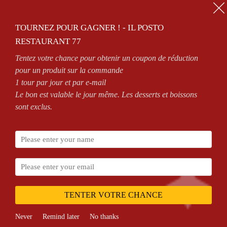
01.64.63.26.26
TOURNEZ POUR GAGNER ! - IL POSTO
0
RESTAURANT 77
Tentez votre chance pour obtenir un coupon de réduction
OPEN 7/7 FROM 11AM TO 2.30PM AND FROM 6PM TO MIDNIGHT
pour un produit sur la commande
1 tour par jour et par e-mail
Le bon est valable le jour même. Les desserts et boissons
sont exclus.
Accueil
NOS PIZZAS
PIZZAS SAUCE TOMATE
Mega
TENTER VOTRE CHANCE
Never
Remind later
No thanks