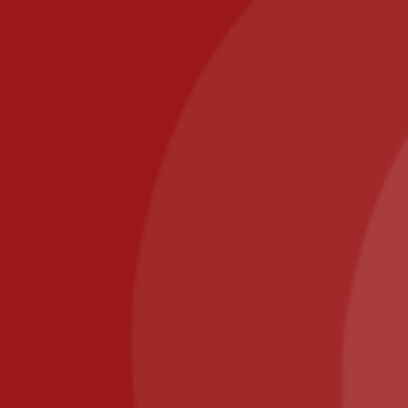
PIZZA IL POSTO, 58 RUE DE PARIS 77700 BAILLY
ROMAINVILLIERS
Call us at: 01.64.63.26.26
Il Posto Pizza
2025
Recommended
Restaurant Guru
Nous utilisons des cookies pour vous garantir la meilleure
expérience sur notre site web. Si vous continuez à utiliser