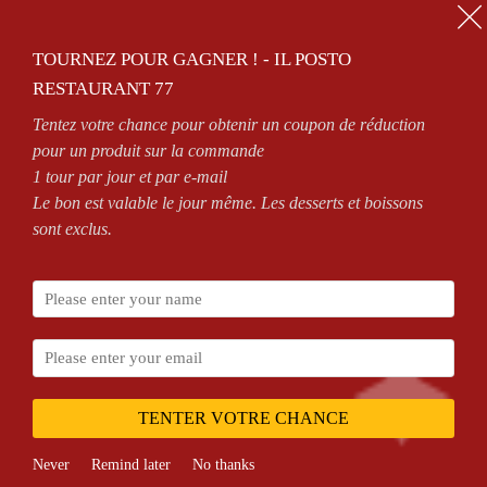
01.64.63.26.26
TOURNEZ POUR GAGNER ! - IL POSTO
0
RESTAURANT 77
Tentez votre chance pour obtenir un coupon de réduction
OPEN 7/7 FROM 11AM TO 2.30PM AND FROM 6PM TO MIDNIGHT
pour un produit sur la commande
1 tour par jour et par e-mail
Le bon est valable le jour même. Les desserts et boissons
sont exclus.
Accueil
NOS PIZZAS
PIZZAS SAUCE TOMATE
Junior
TENTER VOTRE CHANCE
Never
Remind later
No thanks