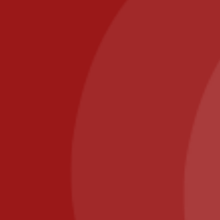
PIZZA IL POSTO, 58 RUE DE PARIS 77700 BAILLY
ROMAINVILLIERS
Call us at: 01.64.63.26.26
Il Posto Pizza
2025
Recommended
Restaurant Guru
Nous utilisons des cookies pour vous garantir la meilleure
expérience sur notre site web. Si vous continuez à utiliser
Copyright © 2020 -2025 IL POSTO. création
Agence
ce site, nous supposerons que vous en êtes satisfait.